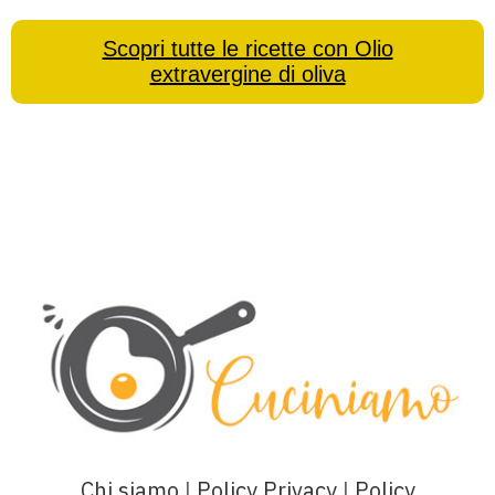
Scopri tutte le ricette con Olio
extravergine di oliva
Chi siamo
|
Policy Privacy
|
Policy