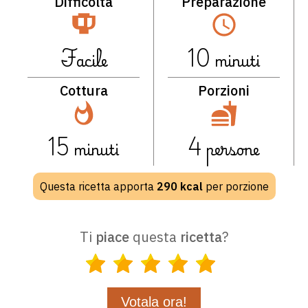
Difficoltà
Preparazione
Facile
10
minuti
Cottura
Porzioni
15
minuti
4
persone
Questa ricetta apporta
290
kcal
per porzione
Ti
piace
questa
ricetta
?