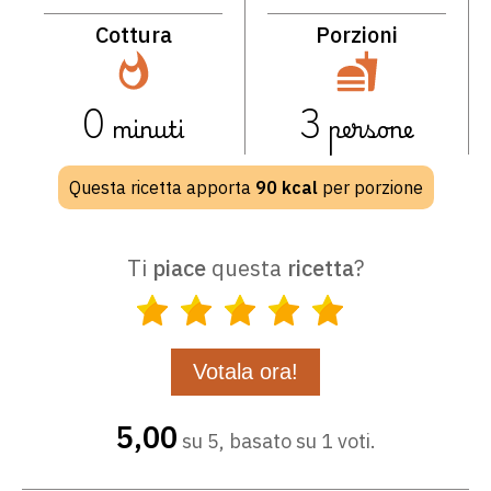
Cottura
Porzioni
0
minuti
3
persone
Questa ricetta apporta
90
kcal
per porzione
Ti
piace
questa
ricetta
?
5,00
su 5, basato su 1 voti.