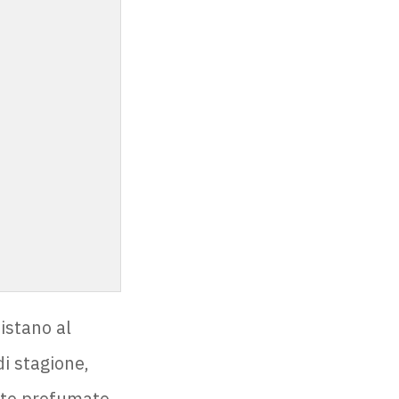
istano al
i stagione,
atto profumato,