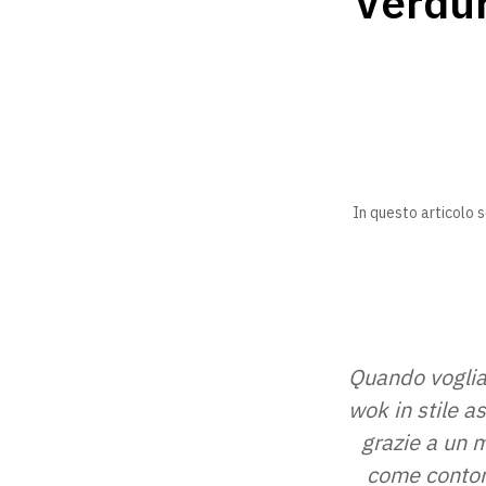
Verdur
In questo articolo s
Quando vogliam
wok in stile a
grazie a un m
come contor