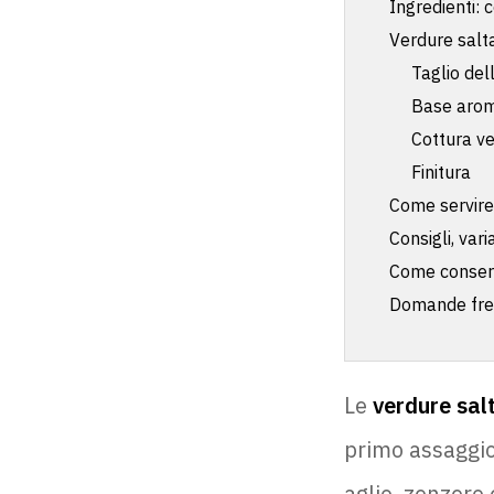
Ingredienti: 
Verdure salt
Taglio del
Base arom
Cottura v
Finitura
Come servire
Consigli, vari
Come conser
Domande fre
Le
verdure sal
primo assaggio
aglio, zenzero 