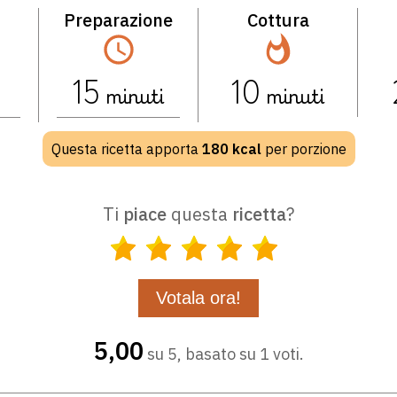
Preparazione
Cottura
15
minuti
10
minuti
Questa ricetta apporta
180
kcal
per porzione
Ti
piace
questa
ricetta
?
5,00
su 5, basato su 1 voti.