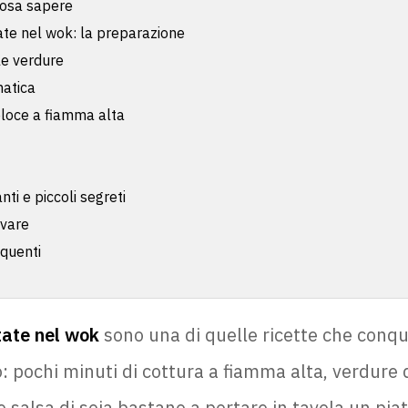
cosa sapere
ate nel wok: la preparazione
le verdure
atica
eloce a fiamma alta
anti e piccoli segreti
vare
quenti
tate nel wok
sono una di quelle ricette che conqu
: pochi minuti di cottura a fiamma alta, verdure d
e salsa di soia bastano a portare in tavola un pi