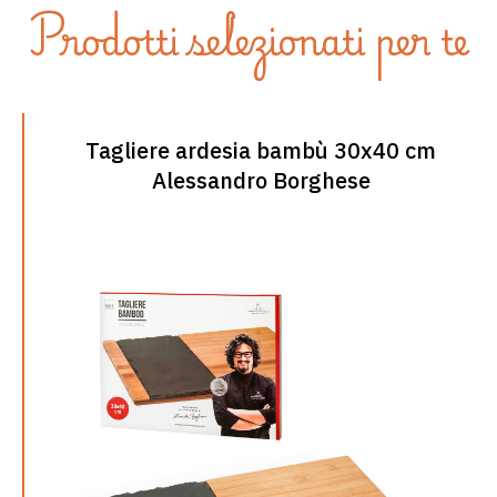
Prodotti selezionati per te
Robot da cucina WiFi 2.0 Masterpro by
Carlo Cracco