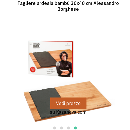
ro
Robot da cucina WiFi 2.0 Masterpro by Carlo
Cracco
Vedi prezzo
su Kasanova.com