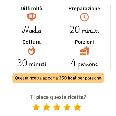
Difficoltà
Preparazione
Media
20
minuti
Cottura
Porzioni
30
minuti
4
persone
Questa ricetta apporta
350
kcal
per porzione
Ti
piace
questa
ricetta
?